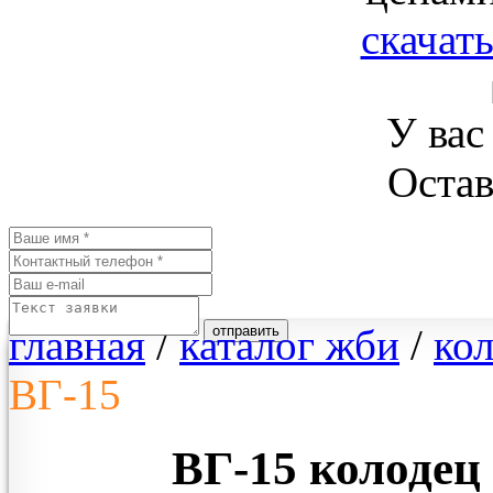
скачать
У вас
Остав
главная
/
каталог жби
/
ко
отправить
ВГ-15
ВГ-15 колоде